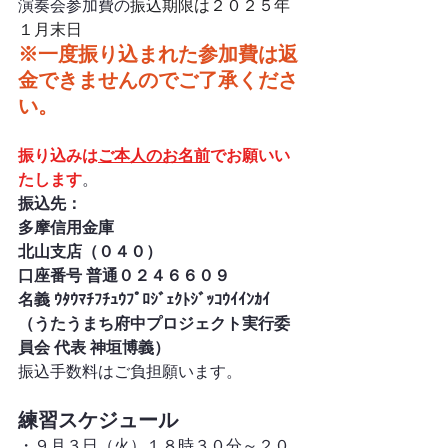
演奏会参加費の
振込期限は２０２５年
１月末日
※一度振り込まれた参加費は返
金できませんのでご了承くださ
い。
振り込みは
ご本人のお名前
でお願いい
たします
。
振込先：
多摩信用金庫　
北山支店（０４０）
口座番号 普通０２４６６０９
名義 ｳﾀｳﾏﾁﾌﾁｭｳﾌﾟﾛｼﾞｪｸﾄｼﾞｯｺｳｲｲﾝｶｲ
（うたうまち府中プロジェクト実行委
員会 代表 神垣博義）
振込手数料はご負担願います。
練習スケジュール
・９月３日（火）１８時３０分～２０