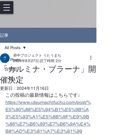
記事
All Posts
府中プロジェクト うたうまち
All Posts
2024年8月27日
読了時間: 2分
「カルミナ・ブラーナ」開
合唱団
催決定
一般
更新日：
2024年11月16日
この投稿の最新情報はこちらです↓
https://www.utaumachifuchu.com/post/%
E5%90%88%E5%94%B1%E5%9B%A
3%E5%93%A1%E5%8B%9F%E9%9B
%86%E7%B6%99%E7%B6%9A%E4%
B8%AD%E3%81%A7%E3%81%99