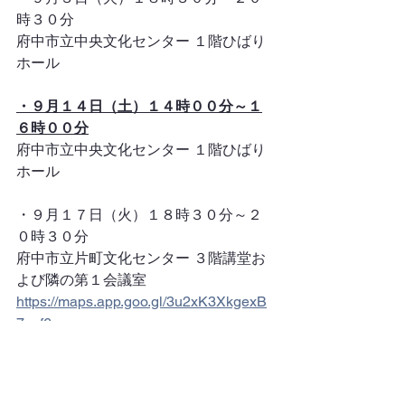
時３０分
府中市立中央文化センター １階ひばり
ホール
・９月１４日（土）１４時００分～１
６時００分
府中市立中央文化センター １階ひばり
ホール
・９月１７日（火）１８時３０分～２
０時３０分
府中市立片町文化センター ３階講堂お
よび隣の第１会議室
https://maps.app.goo.gl/3u2xK3XkgexB
7esf6
京王線分倍河原駅（改札はひとつ）か
ら徒歩３分
JR南武線乗り入れ駅です。