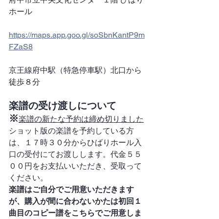
ホール
https://maps.app.goo.gl/soSbnKantP9m
FZaS8
京王線府中駅（特急停車駅）北口から
徒歩８分
楽譜の受け渡しについて
※
楽譜の新たな予約は締め切りました
ショット版の楽譜を予約している方
は、１７時３０分からひばりホール入
口の受付にてお渡しします。代金５５
００円をお支払いいただき、受取って
ください。
楽譜はご自分でご用意いただきます
が、購入が間に合わないかたは初回１
曲目のコピー譜をこちらでご用意しま