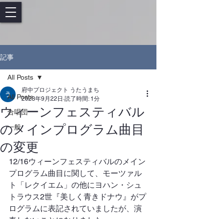
記事
All Posts
府中プロジェクト うたうまち
All Posts
2023年9月22日
読了時間: 1分
ウィーンフェスティバル
合唱団
のメインプログラム曲目
一般
の変更
12/16ウィーンフェスティバルのメイン
プログラム曲目に関して、モーツァル
ト「レクイエム」の他にヨハン・シュ
トラウス2世『美しく青きドナウ』がプ
ログラムに表記されていましたが、演