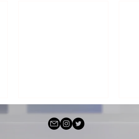
第3回演奏会に向けて
第3
た
7月7日から第3回演奏会「４声の
ミサ曲」の練習に入ります。 今
大変
回も山口浩史先生の合唱指導をい
回演