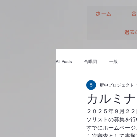
ホーム
合
過去
All Posts
合唱団
一般
府中プロジェクト 
カルミナ
２０２５年９月２２
ソリストの募集を行
すでにホームページ、
１次審査として書類