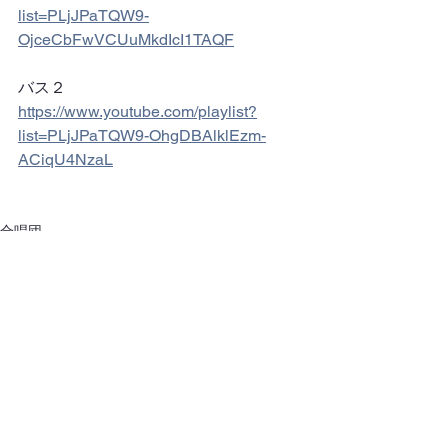
list=PLjJPaTQW9-
OjceCbFwVCUuMkdIcI1TAQF
バス２
https://www.youtube.com/playlist?
list=PLjJPaTQW9-OhgDBAlklEzm-
ACiqU4NzaL
合唱団
すべて表示
最新記事