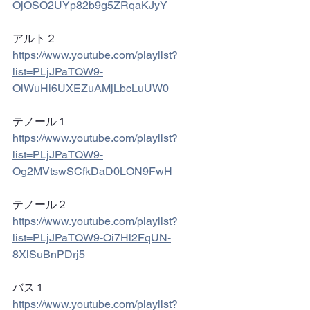
OjOSO2UYp82b9g5ZRqaKJyY
アルト２
https://www.youtube.com/playlist?
list=PLjJPaTQW9-
OiWuHi6UXEZuAMjLbcLuUW0
テノール１
https://www.youtube.com/playlist?
list=PLjJPaTQW9-
Og2MVtswSCfkDaD0LON9FwH
テノール２
https://www.youtube.com/playlist?
list=PLjJPaTQW9-Oi7Hl2FqUN-
8XlSuBnPDrj5
バス１
https://www.youtube.com/playlist?