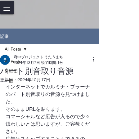
記事
All Posts
府中プロジェクト うたうまち
All Posts
2024年12月7日
読了時間: 1分
パート別音取り音源
合唱団
更新日：
2024年12月17日
一般
インターネットでカルミナ・ブラーナ
のパート別音取りの音源を見つけまし
た。
そのままURLを貼ります。
コマーシャルなど広告が入るので少々
煩わしいとは思いますが、ご容赦くだ
さい。
広告はスキップすることもできるの