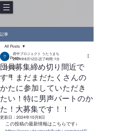
記事
All Posts
府中プロジェクト うたうまち
All Posts
2024年8月12日
読了時間: 1分
団員募集締め切り間近で
合唱団
す！まだまだたくさんの
一般
かたに参加していただき
たい！特に男声パートのか
た！大募集です！！
更新日：
2024年10月8日
この投稿の最新情報はこちらです↓
https://www.utaumachifuchu.com/post/%