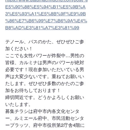
E5%90%88%E5%94%B1%E5%9B%A
3%E5%93%A1%E5%8B%9F%E9%9B
%86%E7%B6%99%E7%B6%9A%E4%
B8%AD%E3%81%A7%E3%81%99
テノール、バスのかた、ぜひぜひご参
加ください！
ここでも女性パワーが炸裂中…男性の
皆様、カルミナは男声のパワーが絶対
必要です！現在参加いただいている男
声は大変少ないです。重ねてお願いい
たします。ぜひぜひ多数のかたのご参
加をお待ちしております！
締切間近です。どうかよろしくお願い
いたします。
募集チラシは府中市内各文化センタ
ー、ルミエール府中、市民活動センタ
ープラッツ、府中市役所第2庁舎4階に