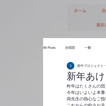
ホーム
合
過去
All Posts
合唱団
一般
府中プロジェクト 
新年あけ
昨年はたくさんの団
今年はいよいよ本番
両先生の熱心なご指
これからの約９か月