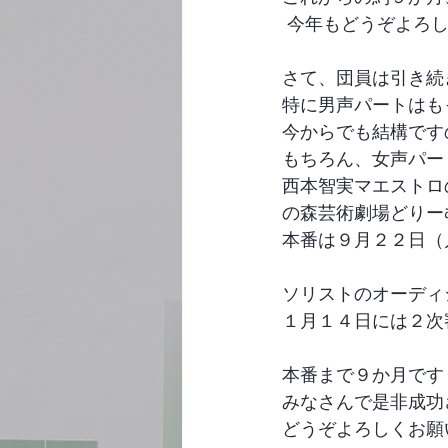
 今年もどうぞよろ
さて、団員は引き続
特に男声パートはも
今からでも結構です
もちろん、女声パー
西本智実マエストロ
の森芸術劇場どりー
本番は９月２２日（
ソリストのオーディ
１月１４日には２次
本番まで９か月です
みなさんで是非成功
どうぞよろしくお願