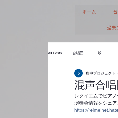
ホーム
合
過去
All Posts
合唱団
一般
府中プロジェクト 
混声合唱
レクイエムでピアノ
演奏会情報をシェア
https://reimeinet.ha