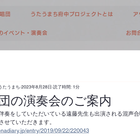
唱団
うたうまち府中プロジェクトとは
ア
のイベント・演奏会
お問
うたうまち
2023年8月28日
読了時間: 1分
団の演奏会のご案内
伴奏をしていただいている遠藤先生も出演される混声合
させていただきます。
tenadiary.jp/entry/2019/09/22/220043