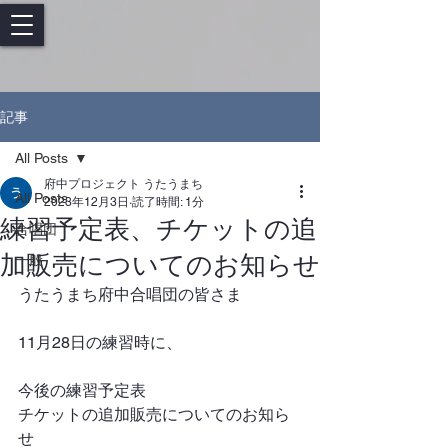
記事
All Posts
府中プロジェクト うたうまち
All Posts
2023年12月3日
読了時間: 1分
練習予定表、チケットの追
合唱団
加販売についてのお知らせ
一般
うたうまち府中合唱団の皆さま
11月28日の練習時に、
今後の練習予定表
チケットの追加販売についてのお知ら
せ