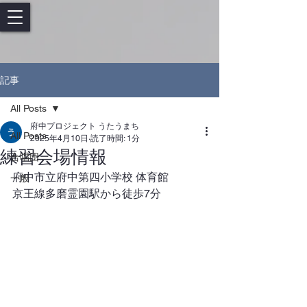
記事
All Posts
府中プロジェクト うたうまち
All Posts
2025年4月10日
読了時間: 1分
練習会場情報
合唱団
府中市立府中第四小学校 体育館
一般
京王線多磨霊園駅から徒歩7分