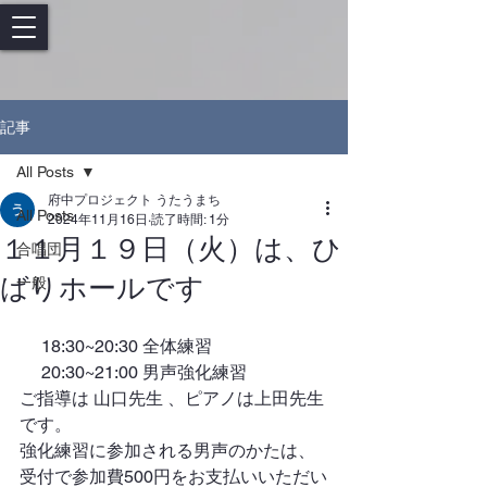
記事
All Posts
府中プロジェクト うたうまち
All Posts
2024年11月16日
読了時間: 1分
１１月１９日（火）は、ひ
合唱団
ばりホールです
一般
　 18:30~20:30 全体練習 
     20:30~21:00 男声強化練習 
ご指導は 山口先生 、ピアノは上田先生
です。
強化練習に参加される男声のかたは、
受付で参加費500円をお支払いいただい