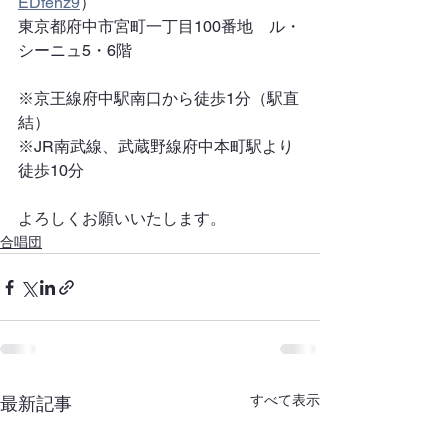
EDfenz9
） 　
東京都府中市宮町一丁目100番地　ル・
シーニュ5・6階 　
※京王線府中駅南口から徒歩1分（駅直
結） 　
※JR南武線、武蔵野線府中本町駅より
徒歩10分
よろしくお願いいたします。
合唱団
すべて表示
最新記事