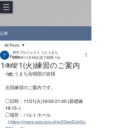
記事
All Posts
府中プロジェクト うたうまち
All Posts
2023年11月16日
読了時間: 1分
11/21(火)練習のご案内
合唱団
うたうまち合唱団の皆様
一般
次回練習のご案内です。
◯日時：11/21(火)19:00-21:00 (基礎練
18:15~)
◯場所：バルトホール
（
https://maps.app.goo.gl/w2GgeDokSu