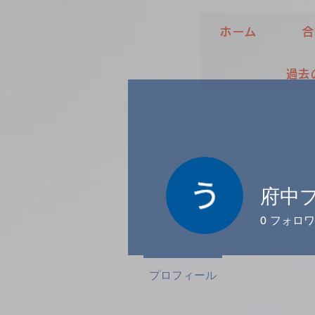
ホーム
合
過去
府中
0
フォロワ
プロフィール