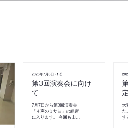
2026年7月6日
∙
1
分
20
第3回演奏会に向け
て
7月7日から第3回演奏会
大
「４声のミサ曲」の練習
た
に入ります。 今回も山口
す
浩史先生の合唱指導をい
の