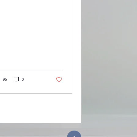
。 また、指揮も冨田美
氏にお願いすることに
りました。 現在新国立
場バレエ団レジデン
・コンダクター、井上
レエ団音楽監督を務め
おられます。 本番の
027年7月10日は、新進
鋭の若い指揮者のもと
、思い切り歌いましょ
。 参加団員は引き続き
月30日まで大募集して
ります。 7月7日(火)に
95
0
、府中市立片町文化セ
ター3階の講堂にて、
練習です。 まだ参加申
込みをなさっていない
も、見学に来ていただ
てもかまいません。 ホ
ムページの問い合わせ
ォームで、見学の申し
みをお願いいたしま