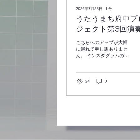
2026年7月23日
∙
1
分
うたうまち府中プ
ジェクト第3回演
会の練習風景〜vol
こちらへのアップが大幅
に遅れて申し訳ありませ
ん。 インスタグラムのほ
うにはアップ済みです。
うたうまち府中プロジェ
クト第3回演奏会の練習
風景〜vol.1 【原語の読み
24
0
合わせ】 第2回の練習で
は13ページまで進みまし
た！ 『プッチーニ4声の
ミサ曲』は始まりからと
ても心地よい旋律で、歌
っていても気分が明るく
なります。 歌詞は同じ言
葉を繰り返しているので