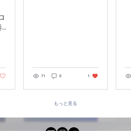
ただきます。 プッチーニ
す
のミサ曲は初めて歌う方
里
がほとんどです。 事前に
な
ロ
公式LINEで配布した１曲
劇
奏
目の「Kyrie」、パート別
ト
の音取り音源もホームペ
バ
.1
ージの合唱団員専用ペー
て
ジに載せておりますの
2
で、できるかたは目を通
気
したり聴いてきてくださ
で
い。 今後の時程の予定で
う
すが、 ２時間しっかりと
6
練習しますので、 １８時
お
71
0
1
３０分集合、受付後各自
は
で準備体操 １８時４５分
ン
から山口先生の発声練習
初
後楽曲の練習に入りま
し
もっと見る
す。 練習終了予定は２１
方
時ですので、ご都合で早
い
く帰りたい方はご遠慮な
ー
く早退してください。 遅
フ
れて参加する方は、静か
込