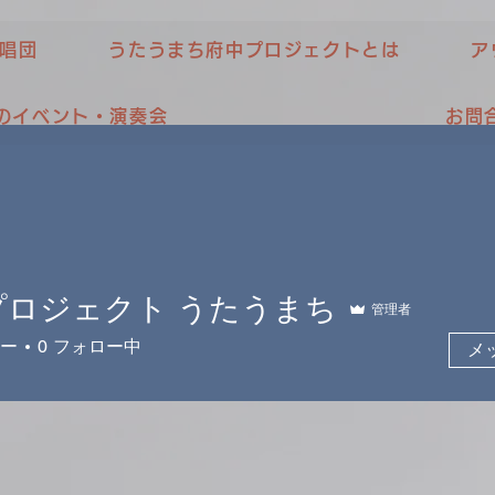
唱団
うたうまち府中プロジェクトとは
ア
のイベント・演奏会
お問
プロジェクト うたうまち
管理者
ー
0
フォロー中
メ