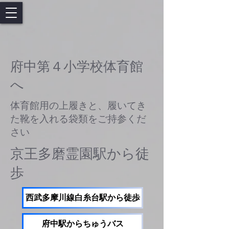
府中第４小学校体育館
へ
体育館用の上履きと、履いてき
た靴を入れる袋類をご持参くだ
さい
京王多磨霊園駅から徒
歩
西武多摩川線白糸台駅から徒歩
府中駅からちゅうバス