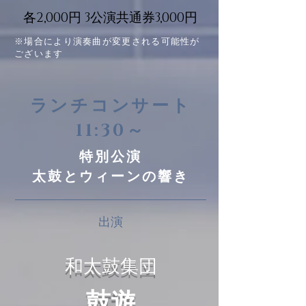
各2,000円 3公演共通券3,000円
※場合により演奏曲が変更される可能性が
ございます
ランチコンサート
11:30～
特別公演
太鼓とウィーンの響き
出
演
和太鼓集団
鼓
遊