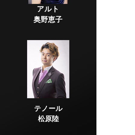
アルト
奥野恵子
テノール
松原陸