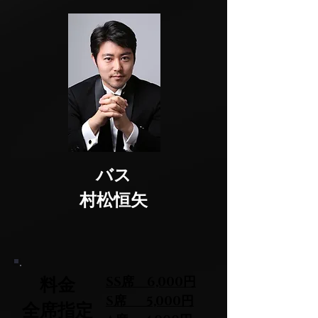
バス
村松恒矢
料金
SS席 6,000円
S席 5,000円
全席指定