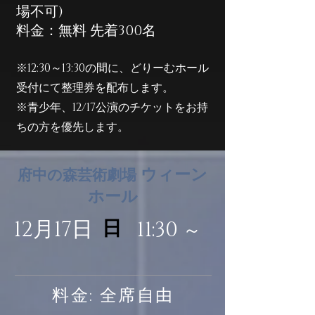
場不可)
料金：無料 先着300
名
※12:30～13:30の間に、どりーむホール
受付にて
整理券を配布します。
※青少年、12/17公演のチケットをお持
ちの方を優先します。
ウィーン
府中の森芸術劇場
ホール
12月17日
日
11:30
～
料金: 全席自由