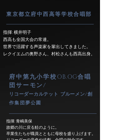
東京都立府中西高等学校合唱部
指揮: 横井明子
西高も全国大会の常連。
世界で活躍する声楽家を輩出してきました。
レクイエムの奥野さん、村松さんも西高出身。
府中第九小学校
OB.OG
合唱
団サーモン/
リコーダーカルテット
ブルーメン
/創
作集団夢公園
指揮: 青嶋美保
故郷の川に戻る鮭のように。
卒業生たちが職員とともに母校を盛り上げます。