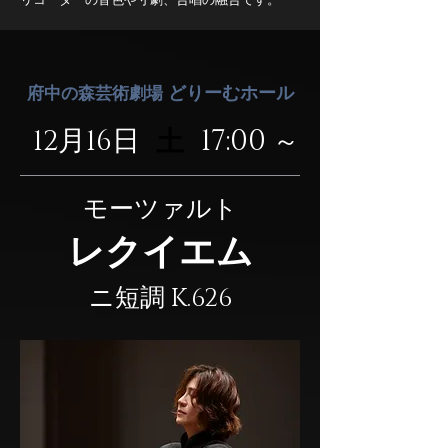
リコーダーの音色や寸劇、
合唱の融合です。
府中の森芸術劇場
どりーむ
ホ
ール
17:00
12月16日
土
～
モーツァルト
レ
クイ
エム
ニ短調 K.626