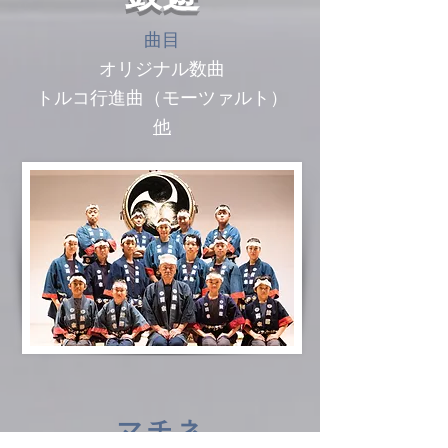
曲目
オリジナル数曲
トルコ行進曲（モーツァルト）
他
マチネ