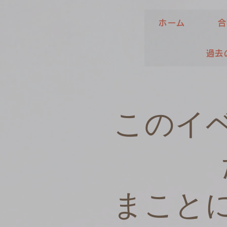
ホーム
合
過去
このイ
まこと