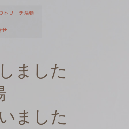
ウトリーチ活動
合せ
しました
場
いました