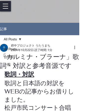
記事
All Posts
府中プロジェクト うたうまち
All Posts
2024年10月22日
読了時間: 1分
「カルミナ・ブラーナ」歌
合唱団
詞・対訳と参考音源です
一般
歌詞・対訳
歌詞と日本語の対訳を
WEBの記事からお借りし
ました。
松戸市民コンサート合唱