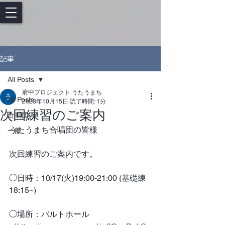
記事
All Posts
府中プロジェクト うたうまち
All Posts
2023年10月15日
読了時間: 1分
次回練習のご案内
合唱団
うたうまち合唱団の皆様
一般
次回練習のご案内です。
◯日時：10/17(火)19:00-21:00 (基礎練
18:15~)
◯場所：バルトホール