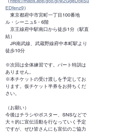
（
https://maps.app.goo.gl/w2GgeDokSu
EDfenz9
）
　東京都府中市宮町一丁目100番地　
ル・シーニュ5・6階
　京王線府中駅南口から徒歩1分（駅直
結）
　JR南武線、武蔵野線府中本町駅より
徒歩10分
※次回は全体練習です。パート特訓は
ありません。
※本チケットの受け渡しを予定してお
ります。仮チケット半券をお持ちくだ
さい。
（お願い）
今後はチラシやポスター、SNSなどで
大々的に宣伝活動を行なっていく予定
ですが、ぜひ皆さんにも宣伝のご協力